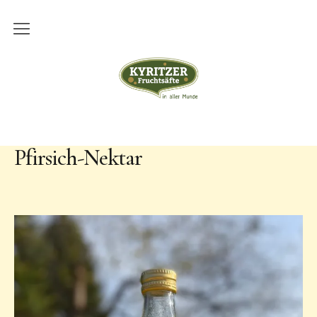
Über uns
Kyritzer Fruchtsäfte
Unsere Geschichte
Produktion
Pfirsich-Nektar
Lohnmosterei
Hofverkauf
Sortiment
Kontakt
Impressum