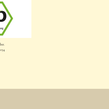
nr.
034