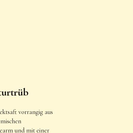
turtrüb
ektsaft vorrangig aus
imischen
rearm und mit einer