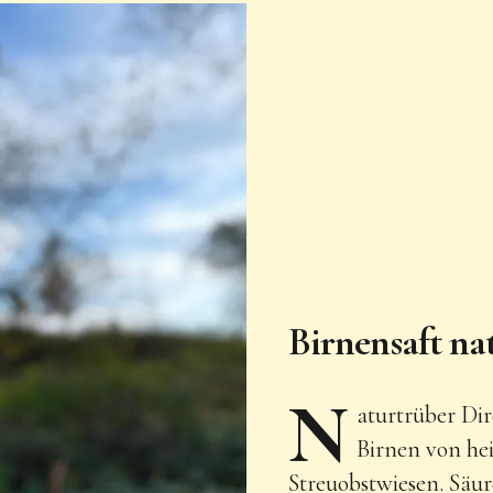
Birnensaft na
N
aturtrüber Dir
Birnen von he
Streuobstwiesen. Säu