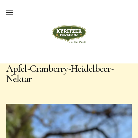
Über uns
Kyritzer Fruchtsäfte
Unsere Geschichte
Produktion
Apfel-Cranberry-Heidelbeer-
Lohnmosterei
Nektar
Hofverkauf
Sortiment
Kontakt
Impressum