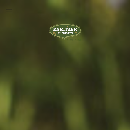
Über uns
Kyritzer Fruchtsäfte
Unsere Geschichte
Produktion
Lohnmosterei
Hofverkauf
Sortiment
Kontakt
Impressum